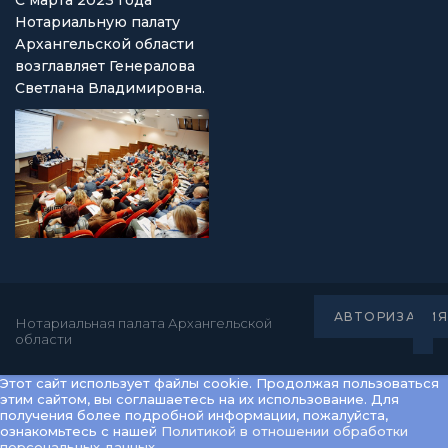
С марта 2023 года
Нотариальную палату
Архангельской области
возглавляет Генералова
Светлана Владимировна.
АВТОРИЗАЦИ
Нотариальная палата Архангельской
области
Этот сайт использует файлы cookie. Продолжая пользоваться
этим сайтом, вы соглашаетесь на их использование. Для
получения более подробной информации, пожалуйста,
ознакомьтесь с нашей
Политикой в отношении обработки
персональных данных