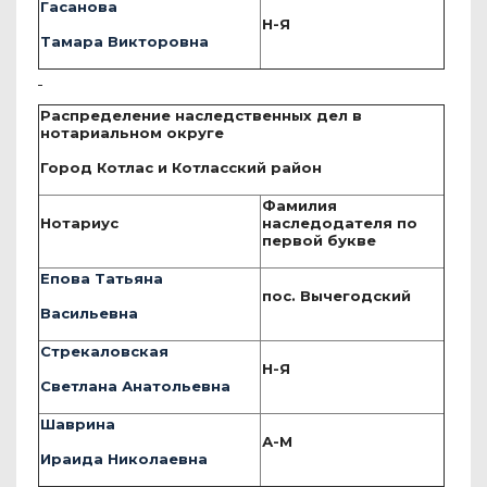
Гасанова
Н-Я
Тамара Викторовна
Распределение наследственных дел в
нотариальном округе
Город Котлас и Котласский район
Фамилия
Нотариус
наследодателя по
первой букве
Епова Татьяна
пос. Вычегодский
Васильевна
Стрекаловская
Н-Я
Светлана Анатольевна
Шаврина
А-М
Ираида Николаевна