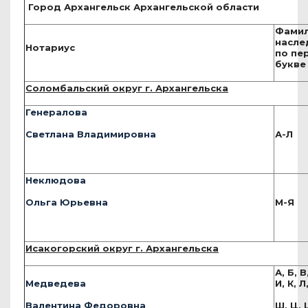
Город Архангельск Архангельской области
Фами
насле
Нотариус
по пе
букве
Соломбальский округ г. Архангельска
Генералова
Светлана Владимировна
А-Л
Неклюдова
Ольга Юрьевна
М-Я
Исакогорский округ г. Архангельска
А, Б, В
Медведева
И, К, Л
Валентина Федоровна
Ш, Ц, 