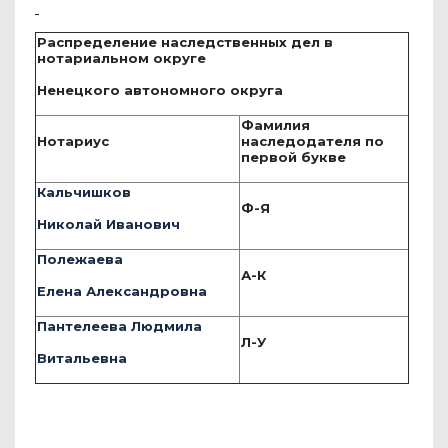
Распределение наследственных дел в
нотариальном округе
Ненецкого автономного округа
Фамилия
Нотариус
наследодателя по
первой букве
Кальчишков
Ф-Я
Николай Иванович
Полежаева
А-К
Елена Александровна
Пантелеева Людмила
Л-У
Витальевна