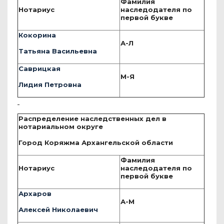
Фамилия
Нотариус
наследодателя по
первой букве
Кокорина
А-Л
Татьяна Васильевна
Саврицкая
М-Я
Лидия Петровна
Распределение наследственных дел в
нотариальном округе
Город Коряжма Архангельской области
Фамилия
Нотариус
наследодателя по
первой букве
Архаров
А-М
Алексей Николаевич