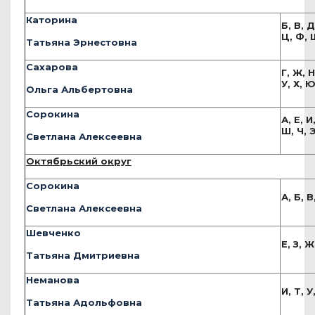
Каторина
Б, В, Д
Ц, Ф, 
Татьяна Эрнестовна
Сахарова
Г, Ж, Н
У, Х, 
Ольга Альбертовна
Сорокина
А, Е, И
Ш, Ч, Э
Светлана Алексеевна
Октябрьский округ
Сорокина
А, Б, В
Светлана Алексеевна
Шевченко
Е, З, Ж
Татьяна Дмитриевна
Неманова
И, Т, У
Татьяна Адольфовна