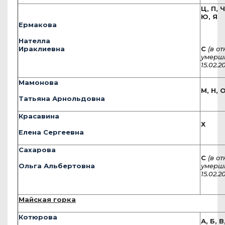
Ц, П, Ч
Ю, Я
Ермакова
Нателла
Ираклиевна
С
(в о
умерш
15.02.20
Мамонова
М, Н, О
Татьяна Арнольдовна
Красавина
Х
Елена Сергеевна
Сахарова
С
(в о
Ольга Альбертовна
умерш
15.02.20
Майская горка
Котюрова
А, Б, В