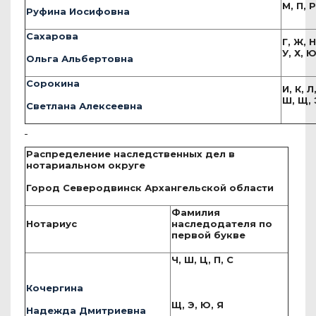
М, П, Р
Руфина Иосифовна
Сахарова
Г, Ж, Н
У, Х, 
Ольга Альбертовна
Сорокина
И, К, Л
Ш, Щ, 
Светлана Алексеевна
Распределение наследственных дел в
нотариальном округе
Город Северодвинск Архангельской области
Фамилия
Нотариус
наследодателя по
первой букве
Ч, Ш, Ц, П, С
Кочергина
Щ, Э, Ю, Я
Надежда Дмитриевна