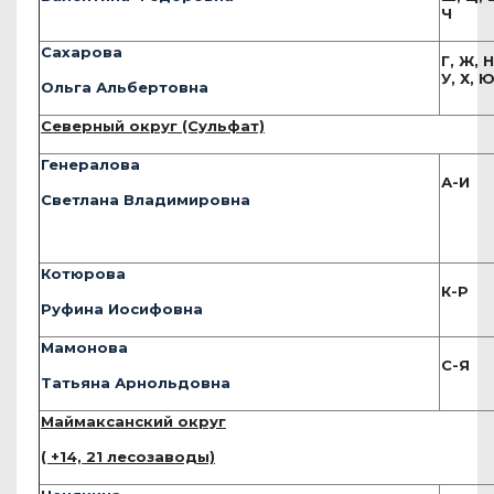
Ч
Сахарова
Г, Ж, Н
У, Х, 
Ольга Альбертовна
Северный округ (Сульфат)
Генералова
А-И
Светлана Владимировна
Котюрова
К-Р
Руфина Иосифовна
Мамонова
С-Я
Татьяна Арнольдовна
Маймаксанский округ
( +14, 21 лесозаводы)