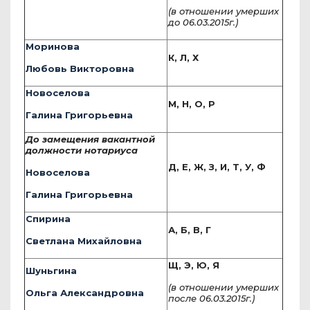
(в отношении умерших
до 06.03.2015г.)
Моринова
К, Л, Х
Любовь Викторовна
Новоселова
М, Н, О, Р
Галина Григорьевна
До замещения вакантной
должности нотариуса
Д, Е, Ж, З, И, Т, У, Ф
Новоселова
Галина Григорьевна
Спирина
А, Б, В, Г
Светлана Михайловна
Щ, Э, Ю, Я
Шуньгина
(в отношении умерших
Ольга Александровна
после 06.03.2015г.)