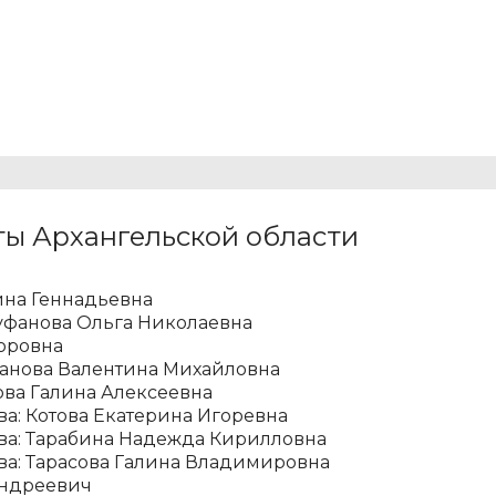
ты Архангельской области
ина Геннадьевна
уфанова Ольга Николаевна
торовна
данова Валентина Михайловна
ова Галина Алексеевна
а: Котова Екатерина Игоревна
ва:
Тарабина Надежда Кирилловна
а: Тарасова Галина Владимировна
Андреевич