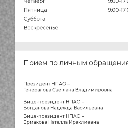
Четверг
9:00-17
Пятница
9:00-17
Суббота
Воскресенье
Прием по личным обращени
Президент НПАО
–
Генералова Светлана Владимировна
Вице-президент НПАО
–
Богданова Надежда Васильевна
Вице-президент НПАО
–
Ермакова Нателла Ираклиевна