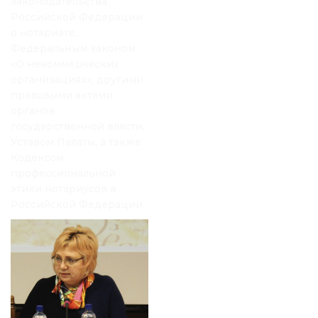
законодательства
Российской Федерации
о нотариате,
Федеральным законом
«О некоммерческих
организациях», другими
правовыми актами
органов
государственной власти,
Уставом Палаты, а также
Кодексом
профессиональной
этики нотариусов в
Российской Федерации.