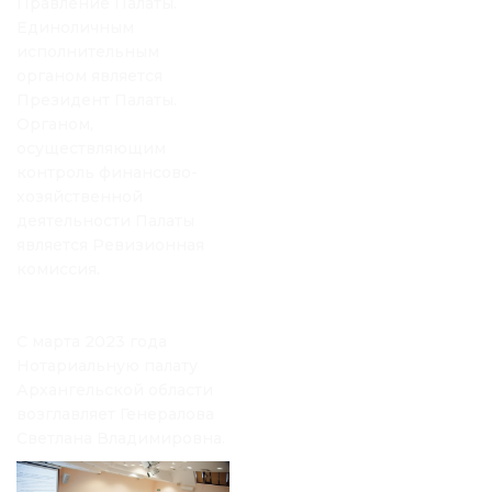
Правление Палаты.
Единоличным
исполнительным
органом является
Президент Палаты.
Органом,
осуществляющим
контроль финансово-
хозяйственной
деятельности Палаты
является Ревизионная
комиссия.
С марта 2023 года
Нотариальную палату
Архангельской области
возглавляет Генералова
Светлана Владимировна.