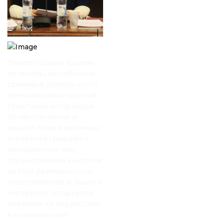
Палата создана в целях
организации публично-
правовой деятельности
занимающихся частной
практикой нотариусов
по обеспечению и
защите прав и законных
интересов граждан и
юридических лиц,
осуществления контроля
за этой деятельностью,
представления и защиты
интересов нотариусов,
оказания им содействия
в нотариальной